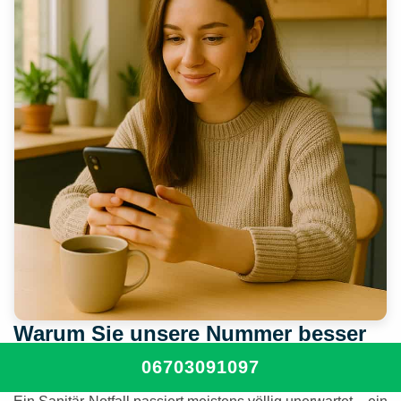
Warum Sie unsere Nummer besser
jetzt schon abspeichern sollten
06703091097