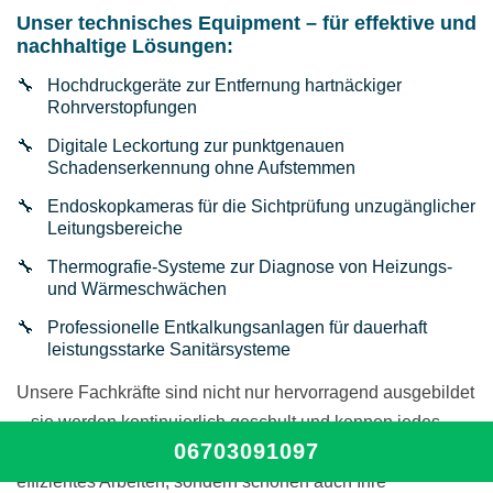
Unser technisches Equipment – für effektive und
nachhaltige Lösungen:
Hochdruckgeräte zur Entfernung hartnäckiger
Rohrverstopfungen
Digitale Leckortung zur punktgenauen
Schadenserkennung ohne Aufstemmen
Endoskopkameras für die Sichtprüfung unzugänglicher
Leitungsbereiche
Thermografie-Systeme zur Diagnose von Heizungs-
und Wärmeschwächen
Professionelle Entkalkungsanlagen für dauerhaft
leistungsstarke Sanitärsysteme
Unsere Fachkräfte sind nicht nur hervorragend ausgebildet
– sie werden kontinuierlich geschult und kennen jedes
06703091097
Werkzeug bis ins Detail. So garantieren wir nicht nur
effizientes Arbeiten, sondern schonen auch Ihre