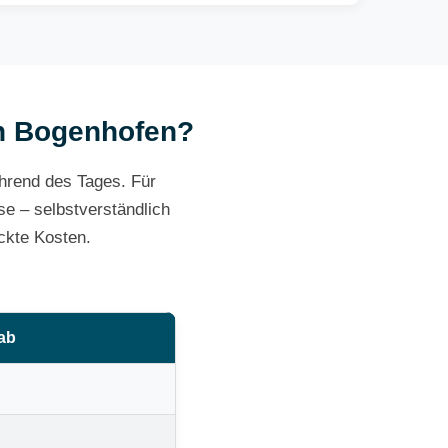
 in Bogenhofen?
ährend des Tages. Für
e – selbstverständlich
ckte Kosten.
 ab