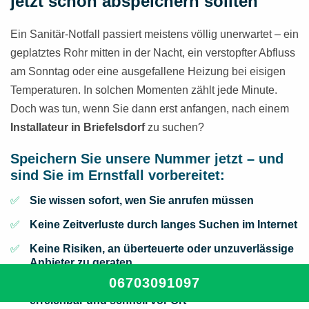
jetzt schon abspeichern sollten
Ein Sanitär-Notfall passiert meistens völlig unerwartet – ein
geplatztes Rohr mitten in der Nacht, ein verstopfter Abfluss
am Sonntag oder eine ausgefallene Heizung bei eisigen
Temperaturen. In solchen Momenten zählt jede Minute.
Doch was tun, wenn Sie dann erst anfangen, nach einem
Installateur in Briefelsdorf
zu suchen?
Speichern Sie unsere Nummer jetzt – und
sind Sie im Ernstfall vorbereitet:
Sie wissen sofort, wen Sie anrufen müssen
Keine Zeitverluste durch langes Suchen im Internet
Keine Risiken, an überteuerte oder unzuverlässige
Anbieter zu geraten
06703091097
Regionale Fachkräfte aus Briefelsdorf, 24/7
erreichbar und schnell vor Ort