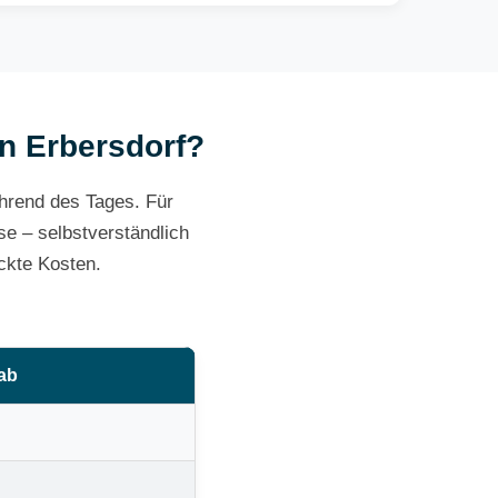
in Erbersdorf?
ährend des Tages. Für
e – selbstverständlich
ckte Kosten.
 ab