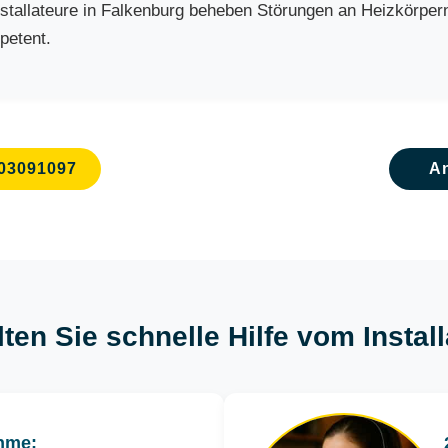
allateure in Falkenburg beheben Störungen an Heizkörpern, 
petent.
03091097
A
lten Sie schnelle Hilfe vom Instal
hme: