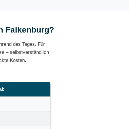
in Falkenburg?
ährend des Tages. Für
e – selbstverständlich
ckte Kosten.
 ab