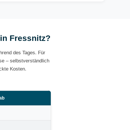
 in Fressnitz?
ährend des Tages. Für
e – selbstverständlich
ckte Kosten.
 ab