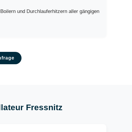
oilern und Durchlauferhitzern aller gängigen
nfrage
llateur Fressnitz