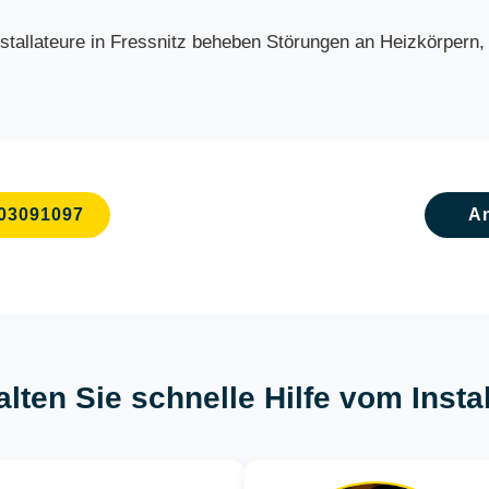
allateure in Fressnitz beheben Störungen an Heizkörpern, B
03091097
A
lten Sie schnelle Hilfe vom Insta