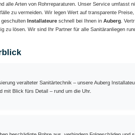
alle Arten von Rohrreparaturen. Unser Service umfasst ni
älle zu vermeiden. Wir legen Wert auf transparente Preise,
e geschulten
Installateure
schnell bei Ihnen in
Auberg
. Ver
g zu lösen. Wir sind Ihr Partner für alle Sanitäranliegen ru
blick
erung veralteter Sanitärtechnik – unsere Auberg Installate
 mit Blick fürs Detail – rund um die Uhr.
chen beschädigte Rohre aus, verhindern Folgeschäden und so