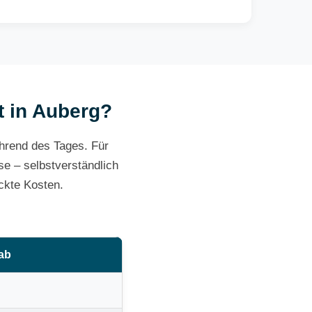
t in Auberg?
ährend des Tages. Für
e – selbstverständlich
ckte Kosten.
 ab