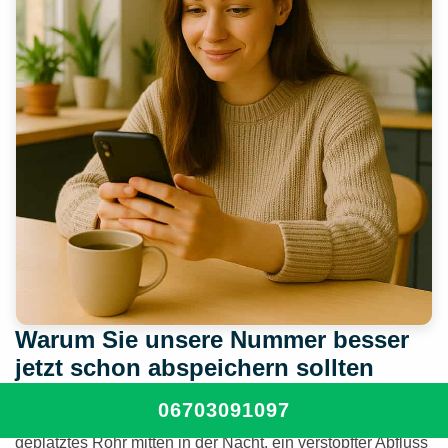
Warum Sie unsere Nummer besser
jetzt schon abspeichern sollten
06703091097
Ein Sanitär-Notfall passiert meistens völlig unerwartet – ein
geplatztes Rohr mitten in der Nacht, ein verstopfter Abfluss