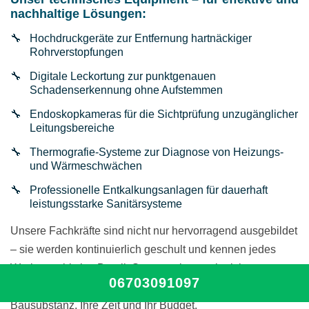
nachhaltige Lösungen:
Hochdruckgeräte zur Entfernung hartnäckiger
Rohrverstopfungen
Digitale Leckortung zur punktgenauen
Schadenserkennung ohne Aufstemmen
Endoskopkameras für die Sichtprüfung unzugänglicher
Leitungsbereiche
Thermografie-Systeme zur Diagnose von Heizungs-
und Wärmeschwächen
Professionelle Entkalkungsanlagen für dauerhaft
leistungsstarke Sanitärsysteme
Unsere Fachkräfte sind nicht nur hervorragend ausgebildet
– sie werden kontinuierlich geschult und kennen jedes
Werkzeug bis ins Detail. So garantieren wir nicht nur
06703091097
effizientes Arbeiten, sondern schonen auch Ihre
Bausubstanz, Ihre Zeit und Ihr Budget.