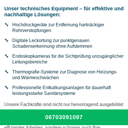
Unser technisches Equipment – für effektive und
nachhaltige Lösungen:
Hochdruckgeräte zur Entfernung hartnäckiger
Rohrverstopfungen
Digitale Leckortung zur punktgenauen
Schadenserkennung ohne Aufstemmen
Endoskopkameras für die Sichtprüfung unzugänglicher
Leitungsbereiche
Thermografie-Systeme zur Diagnose von Heizungs-
und Wärmeschwächen
Professionelle Entkalkungsanlagen für dauerhaft
leistungsstarke Sanitärsysteme
Unsere Fachkräfte sind nicht nur hervorragend ausgebildet
– sie werden kontinuierlich geschult und kennen jedes
06703091097
Werkzeug bis ins Detail. So garantieren wir nicht nur
effizientes Arbeiten, sondern schonen auch Ihre