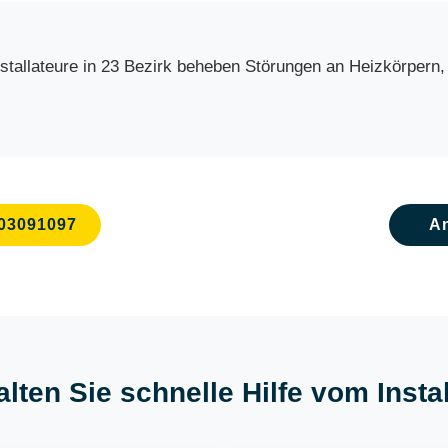
allateure in 23 Bezirk beheben Störungen an Heizkörpern, B
03091097
A
lten Sie schnelle Hilfe vom Insta