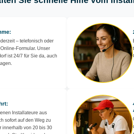
lten Sie schnelle Hilfe vom Instal
hme:
derzeit – telefonisch oder
Online-Formular. Unser
orf ist 24/7 für Sie da, auch
tagen.
hrt:
renen Installateure aus
ch sofort auf den Weg zu
r innerhalb von 20 bis 30