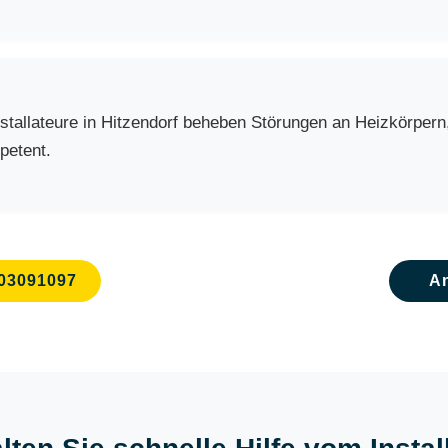
llateure in Hitzendorf beheben Störungen an Heizkörpern, 
petent.
03091097
A