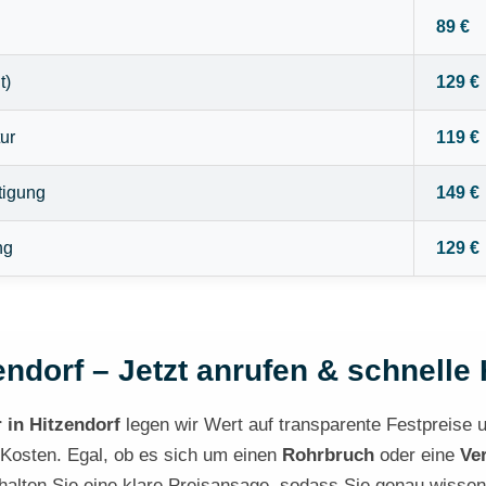
89 €
t)
129 €
ur
119 €
tigung
149 €
ng
129 €
endorf – Jetzt anrufen & schnelle 
r in Hitzendorf
legen wir Wert auf transparente Festpreise un
 Kosten. Egal, ob es sich um einen
Rohrbruch
oder eine
Ve
erhalten Sie eine klare Preisansage, sodass Sie genau wisse