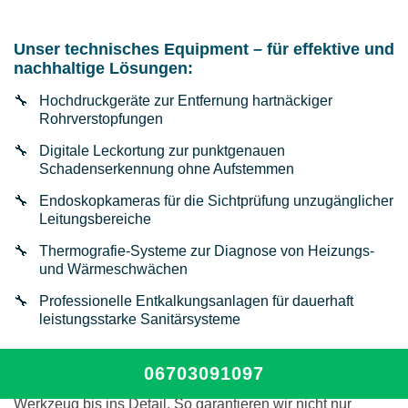
Unser technisches Equipment – für effektive und
nachhaltige Lösungen:
Hochdruckgeräte zur Entfernung hartnäckiger
Rohrverstopfungen
Digitale Leckortung zur punktgenauen
Schadenserkennung ohne Aufstemmen
Endoskopkameras für die Sichtprüfung unzugänglicher
Leitungsbereiche
Thermografie-Systeme zur Diagnose von Heizungs-
und Wärmeschwächen
Professionelle Entkalkungsanlagen für dauerhaft
leistungsstarke Sanitärsysteme
Unsere Fachkräfte sind nicht nur hervorragend ausgebildet
06703091097
– sie werden kontinuierlich geschult und kennen jedes
Werkzeug bis ins Detail. So garantieren wir nicht nur