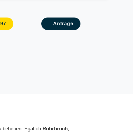
097
Anfrage
zu beheben. Egal ob
Rohrbruch
,