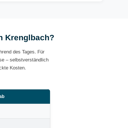
in Krenglbach?
ährend des Tages. Für
e – selbstverständlich
ckte Kosten.
 ab