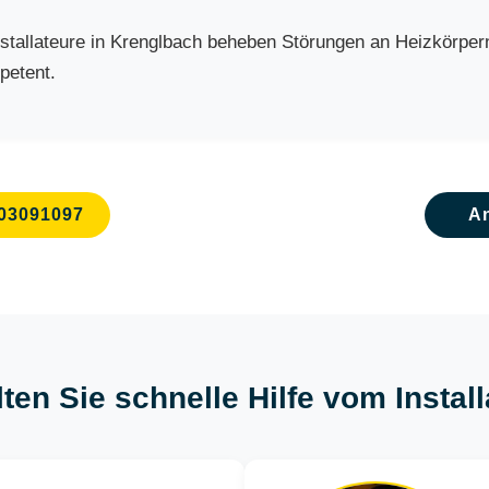
allateure in Krenglbach beheben Störungen an Heizkörpern, 
petent.
03091097
A
lten Sie schnelle Hilfe vom Instal