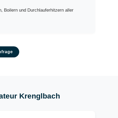
Boilern und Durchlauferhitzern aller
nfrage
lateur Krenglbach