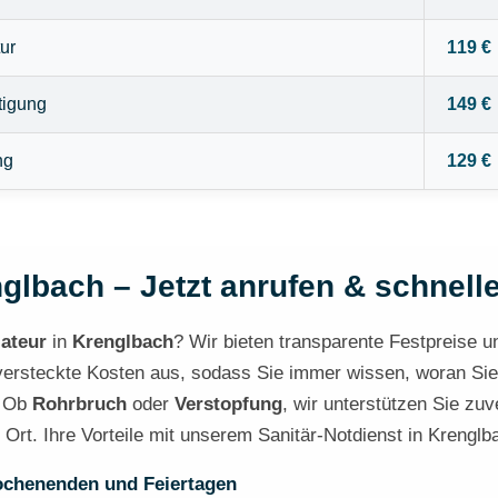
ur
119 €
tigung
149 €
ng
129 €
glbach – Jetzt anrufen & schnelle
lateur
in
Krenglbach
? Wir bieten transparente Festpreise un
steckte Kosten aus, sodass Sie immer wissen, woran Sie sin
. Ob
Rohrbruch
oder
Verstopfung
, wir unterstützen Sie zu
r Ort. Ihre Vorteile mit unserem Sanitär-Notdienst in Krenglb
ochenenden und Feiertagen