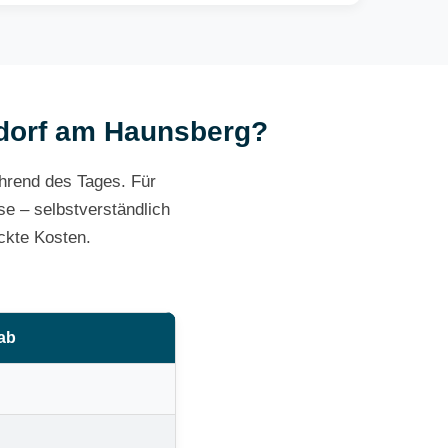
ußdorf am Haunsberg?
ährend des Tages. Für
e – selbstverständlich
ckte Kosten.
 ab