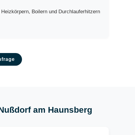
eizkörpern, Boilern und Durchlauferhitzern
nfrage
ur Nußdorf am Haunsberg