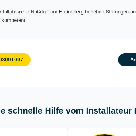
tallateure in Nußdorf am Haunsberg beheben Störungen an H
d kompetent.
03091097
A
ie schnelle Hilfe vom Installate