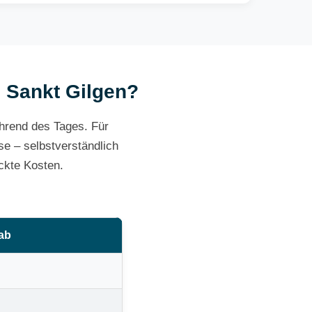
n Sankt Gilgen?
ährend des Tages. Für
e – selbstverständlich
ckte Kosten.
 ab