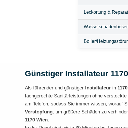
Leckortung & Reparat
Wasserschadenbesei
Boiler/Heizungsstöru
Günstiger Installateur 1170
Als führender und günstiger
Installateur
in
1170
fachgerechte Sanitärleistungen ohne versteckte K
am Telefon, sodass Sie immer wissen, worauf S
Verstopfung
, um größere Schäden zu verhindern
1170 Wien
.
In der Regel sind wir in 30 Minuten bei Ihnen vo