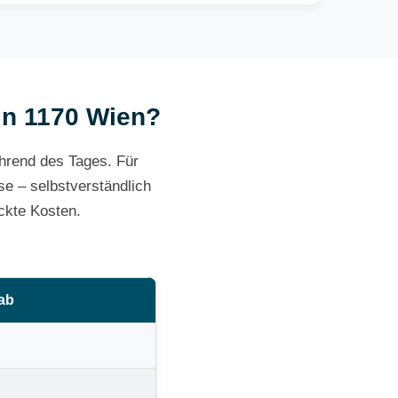
 in 1170 Wien?
ährend des Tages. Für
e – selbstverständlich
ckte Kosten.
 ab