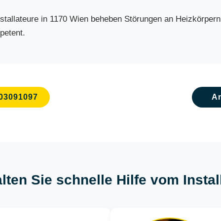
allateure in 1170 Wien beheben Störungen an Heizkörpern, B
petent.
03091097
A
lten Sie schnelle Hilfe vom Insta