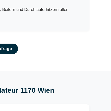
oilern und Durchlauferhitzern aller
nfrage
llateur 1170 Wien