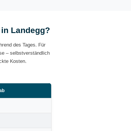
t in Landegg?
ährend des Tages. Für
e – selbstverständlich
ckte Kosten.
 ab