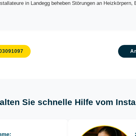
allateure in Landegg beheben Störungen an Heizkörpern, Bo
03091097
A
alten Sie schnelle Hilfe vom Inst
hme: