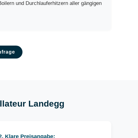
ilern und Durchlauferhitzern aller gängigen
nfrage
allateur Landegg
2. Klare Preisangabe: