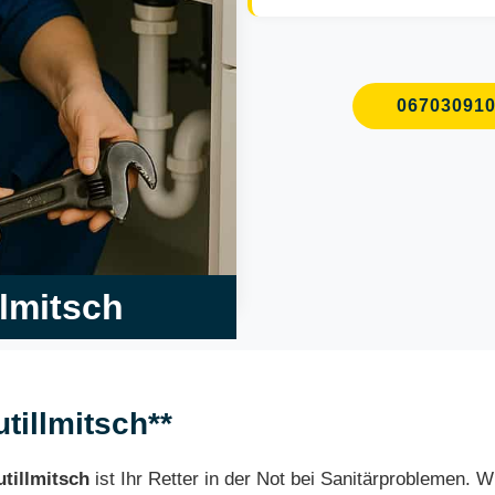
06703091
llmitsch
utillmitsch**
utillmitsch
ist Ihr Retter in der Not bei Sanitärproblemen