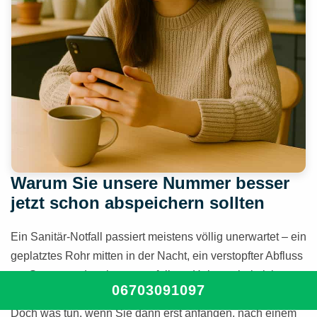
Warum Sie unsere Nummer besser
jetzt schon abspeichern sollten
Ein Sanitär-Notfall passiert meistens völlig unerwartet – ein
geplatztes Rohr mitten in der Nacht, ein verstopfter Abfluss
am Sonntag oder eine ausgefallene Heizung bei eisigen
06703091097
Temperaturen. In solchen Momenten zählt jede Minute.
Doch was tun, wenn Sie dann erst anfangen, nach einem