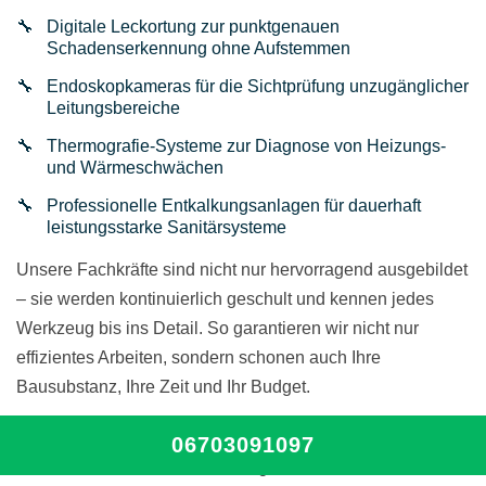
Digitale Leckortung zur punktgenauen
Schadenserkennung ohne Aufstemmen
Endoskopkameras für die Sichtprüfung unzugänglicher
Leitungsbereiche
Thermografie-Systeme zur Diagnose von Heizungs-
und Wärmeschwächen
Professionelle Entkalkungsanlagen für dauerhaft
leistungsstarke Sanitärsysteme
Unsere Fachkräfte sind nicht nur hervorragend ausgebildet
– sie werden kontinuierlich geschult und kennen jedes
Werkzeug bis ins Detail. So garantieren wir nicht nur
effizientes Arbeiten, sondern schonen auch Ihre
Bausubstanz, Ihre Zeit und Ihr Budget.
💡 Unser Versprechen: In über 90 % der Fälle beheben wir
06703091097
das Problem ohne bauliche Eingriffe – mit höchster