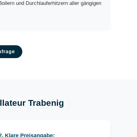
ilern und Durchlauferhitzern aller gängigen
nfrage
llateur Trabenig
2. Klare Preisangabe: