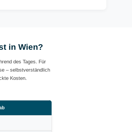
st in Wien?
ährend des Tages. Für
e – selbstverständlich
ckte Kosten.
 ab