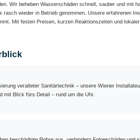
n. Wir beheben Wasserschäden schnell, sauber und mit han
k rasch wieder in Betrieb genommen. Unsere erfahrenen Inst
mt. Mit festen Preisen, kurzen Reaktionszeiten und lokaler E
blick
erung veralteter Sanitärtechnik – unsere Wiener Installate
 mit Blick fürs Detail – rund um die Uhr.
chen beschädigte Rohre aus, verhindern Folgeschäden und so