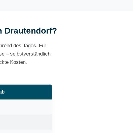
in Drautendorf?
ährend des Tages. Für
e – selbstverständlich
ckte Kosten.
 ab