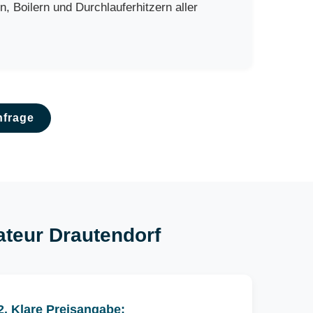
 Boilern und Durchlauferhitzern aller
nfrage
lateur Drautendorf
2. Klare Preisangabe: