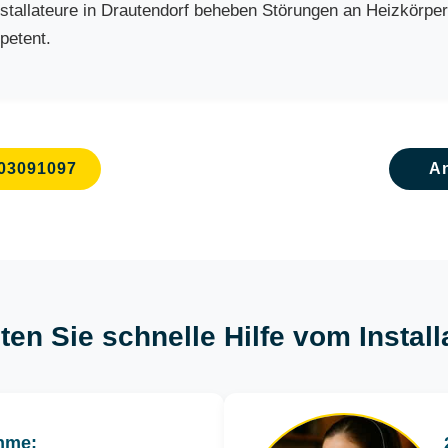
allateure in Drautendorf beheben Störungen an Heizkörpern,
petent.
03091097
A
ten Sie schnelle Hilfe vom Instal
hme: