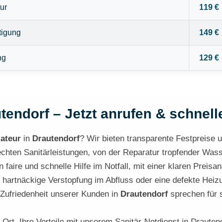
ur
119 €
tigung
149 €
ng
129 €
tendorf – Jetzt anrufen & schnelle
lateur
in
Drautendorf
? Wir bieten transparente Festpreise un
echten Sanitärleistungen, von der Reparatur tropfender Wa
faire und schnelle Hilfe im Notfall, mit einer klaren Preis
 hartnäckige Verstopfung im Abfluss oder eine defekte Heiz
 Zufriedenheit unserer Kunden in
Drautendorf
sprechen für s
 Ort. Ihre Vorteile mit unserem Sanitär-Notdienst in Drauten