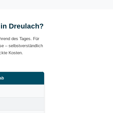
 in Dreulach?
ährend des Tages. Für
e – selbstverständlich
ckte Kosten.
 ab