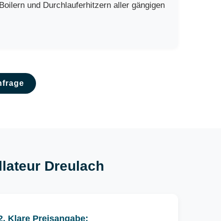
ilern und Durchlauferhitzern aller gängigen
nfrage
llateur Dreulach
2. Klare Preisangabe: