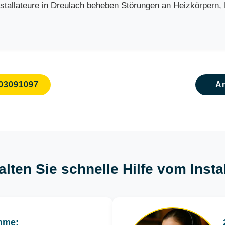
allateure in Dreulach beheben Störungen an Heizkörpern, Bo
03091097
A
alten Sie schnelle Hilfe vom Insta
hme: