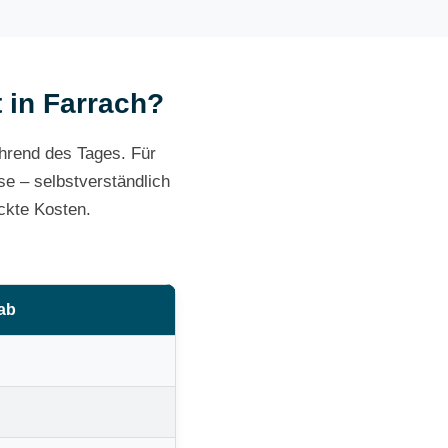
t in Farrach?
ährend des Tages. Für
e – selbstverständlich
ckte Kosten.
 ab