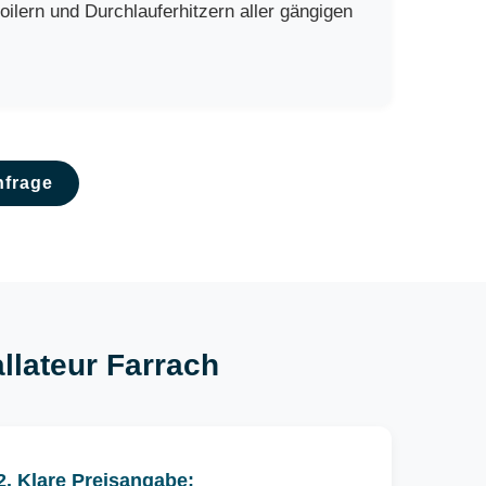
lern und Durchlauferhitzern aller gängigen
nfrage
allateur Farrach
2. Klare Preisangabe: