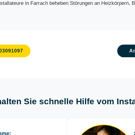
allateure in Farrach beheben Störungen an Heizkörpern, Boi
03091097
A
alten Sie schnelle Hilfe vom Inst
hme: