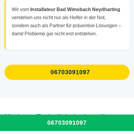
Wir vom
Installateur Bad Wimsbach Neydharting
verstehen uns nicht nur als Helfer in der Not,
sondern auch als Partner für präventive Lösungen –
damit Probleme gar nicht erst entstehen.
06703091097
Moderne Technik beim Installateur
06703091097
Bad Wimsbach Neydharting